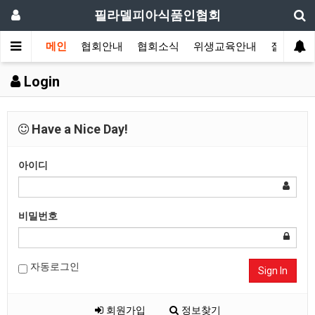
필라델피아식품인협회
메인
협회안내
협회소식
위생교육안내
질의답변
Login
Have a Nice Day!
아이디
비밀번호
자동로그인
Sign In
회원가입
정보찾기