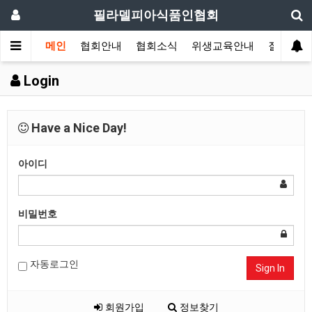
필라델피아식품인협회
메인
협회안내
협회소식
위생교육안내
질의답변
Login
Have a Nice Day!
아이디
비밀번호
자동로그인
Sign In
회원가입
정보찾기