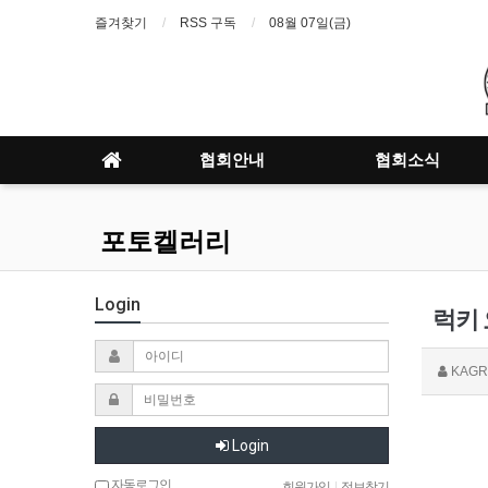
즐겨찾기
RSS 구독
08월 07일(금)
협회안내
협회소식
포토켈러리
Login
럭키
KAGR
Login
자동로그인
회원가입
|
정보찾기