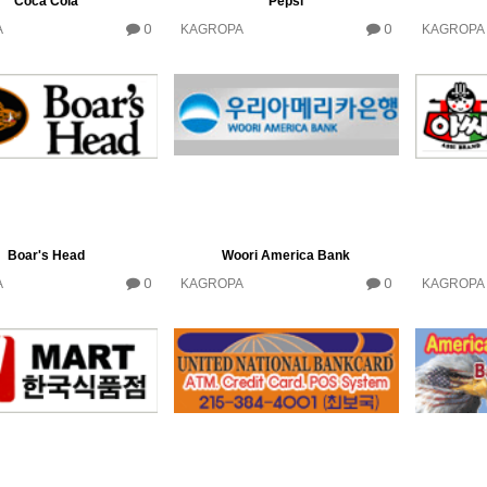
Coca Cola
Pepsi
0
0
A
KAGROPA
KAGROPA
Boar's Head
Woori America Bank
0
0
A
KAGROPA
KAGROPA