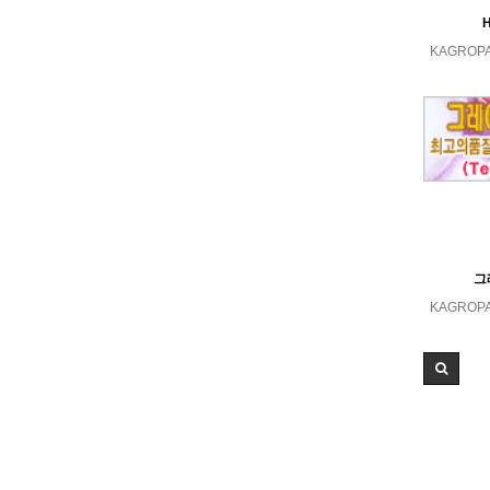
KAGROP
그
KAGROP