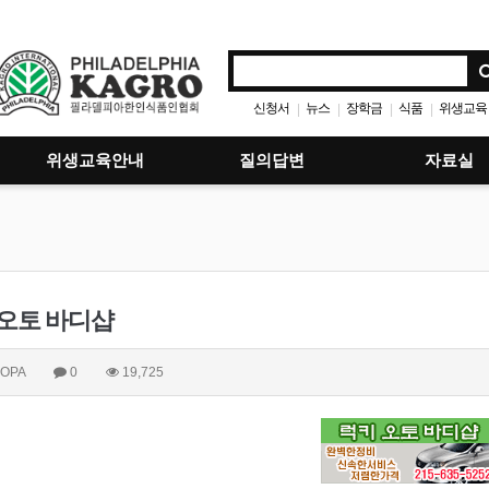
신청서
뉴스
장학금
식품
위생교육
|
|
|
|
위생교육안내
질의답변
자료실
 오토 바디샵
OPA
0
19,725