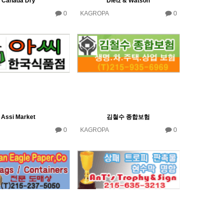
Canada Dry
Dietz & Watson
0
0
KAGROPA
Assi Market
김철수 종합보험
0
0
KAGROPA