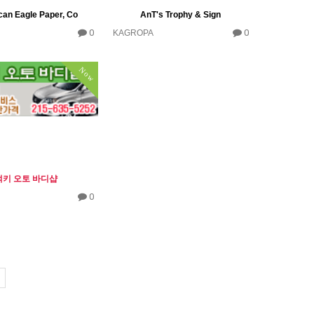
an Eagle Paper, Co
AnT's Trophy & Sign
0
0
KAGROPA
Now
럭키 오토 바디샵
0