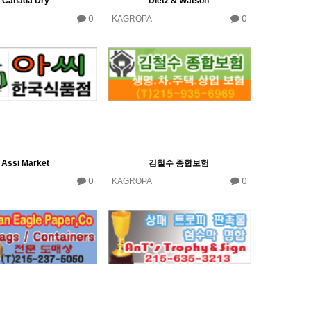
Canada Dry
Dietz & Watson
0
0
KAGROPA
Assi Market
김철수 종합보험
0
0
KAGROPA