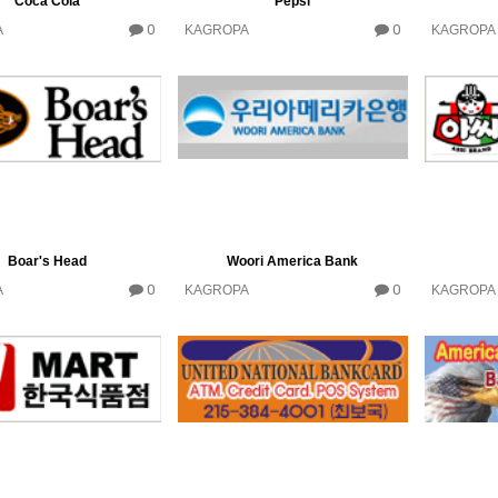
Coca Cola
Pepsi
0
0
A
KAGROPA
KAGROPA
Boar's Head
Woori America Bank
0
0
A
KAGROPA
KAGROPA