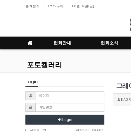
즐겨찾기
RSS 구독
08월 07일(금)
협회안내
협회소식
포토켈러리
Login
그래
KAGR
Login
자동로그인
회원가입
|
정보찾기