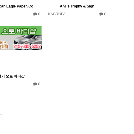
an Eagle Paper, Co
AnT's Trophy & Sign
0
0
KAGROPA
럭키 오토 바디샵
0