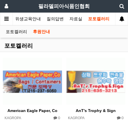
필라델피아식품인협회
회소식
위생교육안내
질의답변
자료실
포토켈러리
포토켈러리
후원안내
포토켈러리
American Eagle Paper, Co
AnT's Trophy & Sign
0
0
KAGROPA
KAGROPA