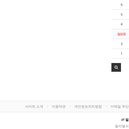
6
5
4
열람중
2
1
사이트 소개
이용약관
개인정보처리방침
이메일 무
필
필라델피아 한