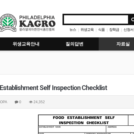
뉴스
위생교육
식품
장학금
신청서
|
|
|
|
위생교육안내
질의답변
자료실
Establishment Self Inspection Checklist
OPA
0
24,352