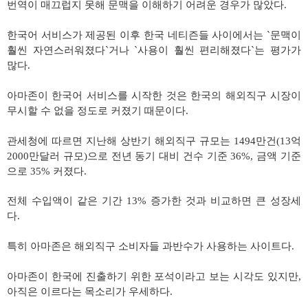
번역이 매끄럽지 못해 문맥을 이해하기 어려운 경우가 많았다
.
한국어 서비스가 제공된 이후 한국 네티즌들 사이에서는
`
문맥이
훨씬 자연스러워졌다
`
거나
`
사용이 훨씬 편리해졌다
`
는 평가가
많다
.
아마존이 한국어 서비스를 시작한 것은 한국의 해외직구 시장이
무시할 수 없을 정도로 커졌기 때문이다
.
관세청에 따르면 지난해 상반기 해외직구 규모는
1494
만건
(13
억
2000
만달러 규모
)
으로 전년 동기 대비 건수 기준
36%,
금액 기준
으로
35%
커졌다
.
전체 수입액이 같은 기간
13%
증가한 것과 비교하면 큰 성장세
다
.
특히 아마존은 해외직구 소비자들 과반수가 사용하는 사이트다
.
아마존이 한국에 진출하기 위한 포석이라고 보는 시각도 있지만
,
아직은 이르다는 목소리가 우세하다
.