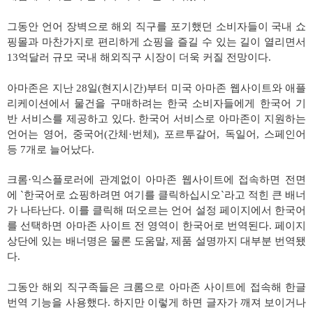
그동안 언어 장벽으로 해외 직구를 포기했던 소비자들이 국내 쇼
핑몰과 마찬가지로 편리하게 쇼핑을 즐길 수 있는 길이 열리면서
13
억달러 규모 국내 해외직구 시장이 더욱 커질 전망이다
.
아마존은 지난
28
일
(
현지시간
)
부터 미국 아마존 웹사이트와 애플
리케이션에서 물건을 구매하려는 한국 소비자들에게 한국어 기
반 서비스를 제공하고 있다
.
한국어 서비스로 아마존이 지원하는
언어는 영어
,
중국어
(
간체·번체
),
포르투갈어
,
독일어
,
스페인어
등
7
개로 늘어났다
.
크롬·익스플로러에 관계없이 아마존 웹사이트에 접속하면 전면
에
`
한국어로 쇼핑하려면 여기를 클릭하십시오
`
라고 적힌 큰 배너
가 나타난다
.
이를 클릭해 떠오르는 언어 설정 페이지에서 한국어
를 선택하면 아마존 사이트 전 영역이 한국어로 번역된다
.
페이지
상단에 있는 배너명은 물론 도움말
,
제품 설명까지 대부분 번역됐
다
.
그동안 해외 직구족들은 크롬으로 아마존 사이트에 접속해 한글
번역 기능을 사용했다
.
하지만 이렇게 하면 글자가 깨져 보이거나