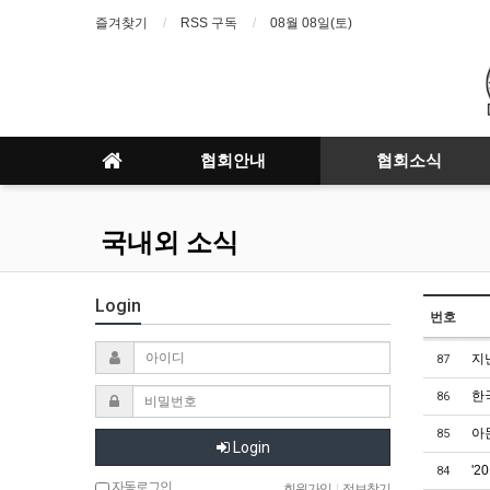
즐겨찾기
RSS 구독
08월 08일(토)
협회안내
협회소식
국내외 소식
Login
번호
지
87
한
86
아
85
Login
'2
84
자동로그인
회원가입
|
정보찾기