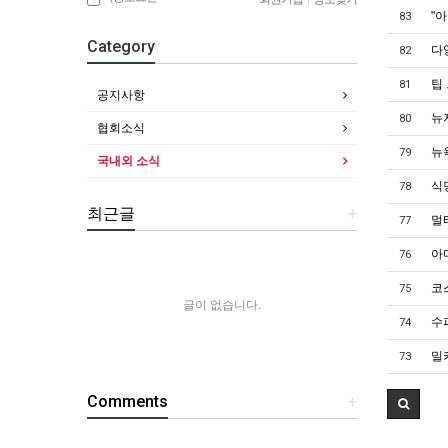
"
83
Category
다
82
팁
81
공지사항
뉴
80
협회소식
뉴
79
국내외 소식
식
78
최근글
+
멀티
77
아
76
코
75
글이 없습니다.
수퍼
74
밀키
73
Comments
+