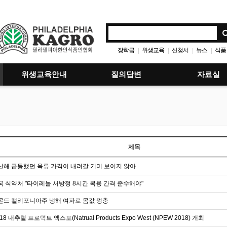
장학금
위생교육
신청서
뉴스
식품
|
|
|
|
위생교육안내
질의답변
자료실
제목
난해 급등했던 육류 가격이 내려갈 기미 보이지 않아
국 식약처 "타이레놀 서방정 8시간 복용 간격 준수해야"
몬드 캘리포니아주 냉해 여파로 몸값 껑충
018 내추럴 프로덕트 엑스포(Natrual Products Expo West (NPEW 2018) 개최