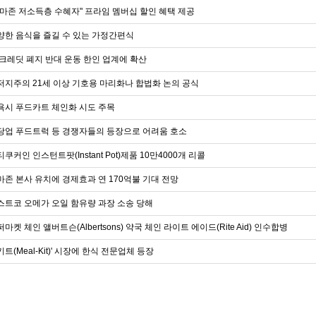
아마존 저소득층 수혜자" 프라임 멤버십 할인 혜택 제공
양한 음식을 즐길 수 있는 가정간편식
 크레딧 폐지 반대 운동 한인 업계에 확산
저지주의 21세 이상 기호용 마리화나 합법화 논의 공식
욕시 푸드카트 체인화 시도 주목
당업 푸드트럭 등 경쟁자들의 등장으로 어려움 호소
쿠커인 인스턴트팟(Instant Pot)제품 10만4000개 리콜
마존 본사 유치에 경제효과 연 170억불 기대 전망
스트코 오메가 오일 함유량 과장 소송 당해
마켓 체인 앨버트슨(Albertsons) 약국 체인 라이트 에이드(Rite Aid) 인수합병
트(Meal-Kit)' 시장에 한식 전문업체 등장